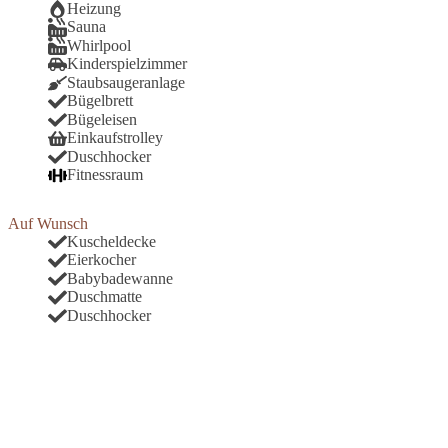
Heizung
Sauna
Whirlpool
Kinderspielzimmer
Staubsaugeranlage
Bügelbrett
Bügeleisen
Einkaufstrolley
Duschhocker
Fitnessraum
Auf Wunsch
Kuscheldecke
Eierkocher
Babybadewanne
Duschmatte
Duschhocker