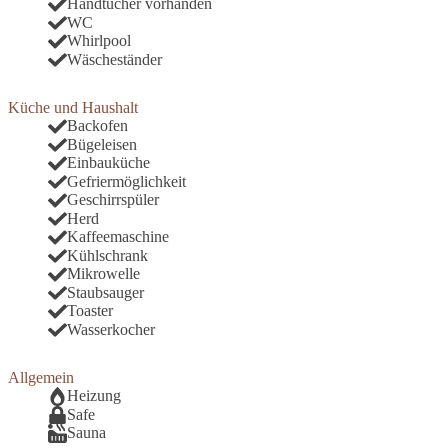
Handtücher vorhanden
WC
Whirlpool
Wäscheständer
Küche und Haushalt
Backofen
Bügeleisen
Einbauküche
Gefriermöglichkeit
Geschirrspüler
Herd
Kaffeemaschine
Kühlschrank
Mikrowelle
Staubsauger
Toaster
Wasserkocher
Allgemein
Heizung
Safe
Sauna