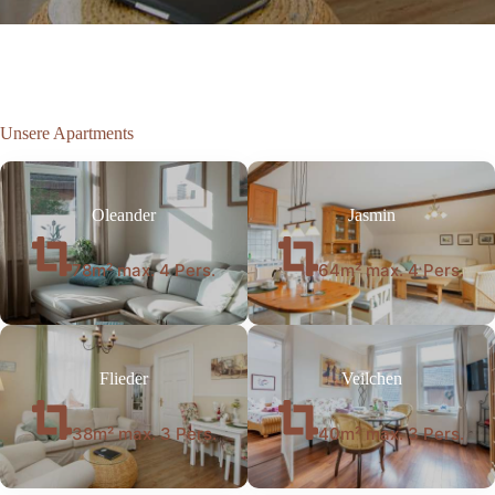
Unsere Apartments
Oleander
Jasmin
78m² max. 4 Pers.
64m² max. 4 Pers.
Flieder
Veilchen
38m² max. 3 Pers.
40m² max. 3 Pers.