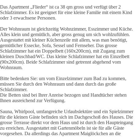
Das Apartment „Flieder“ ist ca 38 qm gross und verfügt über 2
Schlafzimmer. Es ist geeignet für eine kleine Familie mit einem Kind
oder 3 erwachsene Personen.
Der Wohnraum ist gleichzeitig Wohnzimmer, Esszimmer und Küche.
Alles klein und gemütlich, aber gross genug um sich wohlzufühlen.
Ausgestattet mit kleiner Küchenzeile mit allem, was man benötigt,
gemütlicher Essecke, Sofa, Sessel und Fernseher. Das grosse
Schlafzimmer hat ein Doppelbett (160x200cm), mit Zugang zum
kleinen Duschbad/WC. Das kleine Schlafzimmer hat ein Einzelbett
(90x200cm). Beide Schlafzimmer sind getrennt abgehend vom
Wohnraum.
Bitte bedenken Sie: um vom Einzelzimmer zum Bad zu kommen,
müssen Sie durch den Wohnraum und dann durch das große
Schlafzimmer.
Die Betten sind bei Ihrer Anreise bezogen und Handtücher stehen
Ihnen ausreichend zur Verfügung.
Sauna, Whirlpool, umfangreiche Urlaubslektüre und ein Spielzimmer
für die kleinen Gäste befinden sich im Dachgeschoß des Hauses. Die
grosse Terrasse direkt vor dem Haus und ist durch den Haupteingang
zu erreichen. Ausgestattet mit Gartenmöbeln ist sie für alle Gäste
vorgesehen. Da allerdings das Apartment Maiglöckchen an die