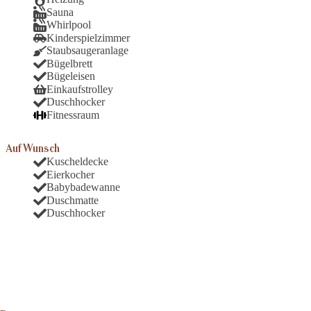
Sauna
Whirlpool
Kinderspielzimmer
Staubsaugeranlage
Bügelbrett
Bügeleisen
Einkaufstrolley
Duschhocker
Fitnessraum
Auf Wunsch
Kuscheldecke
Eierkocher
Babybadewanne
Duschmatte
Duschhocker