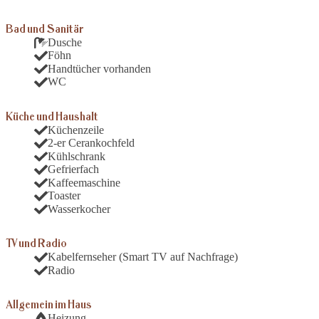
Bad und Sanitär
Dusche
Föhn
Handtücher vorhanden
WC
Küche und Haushalt
Küchenzeile
2-er Cerankochfeld
Kühlschrank
Gefrierfach
Kaffeemaschine
Toaster
Wasserkocher
TV und Radio
Kabelfernseher (Smart TV auf Nachfrage)
Radio
Allgemein im Haus
Heizung