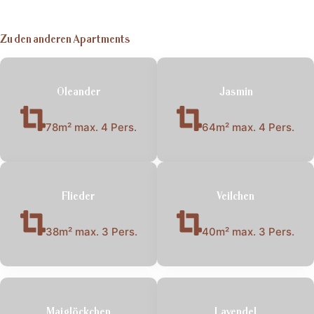
Zu den anderen Apartments
Oleander
Jasmin
78m² max. 4 Pers.
64m² max. 4 Pers.
Flieder
Veilchen
38m² max. 3 Pers.
40m² max. 3 Pers.
Maiglöckchen
Lavendel